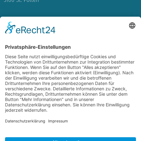
INHALTE
Blog
Biografie
Moderatorin
Interviews
Podcast
Coaching
Projekte
KONTAKTAUFNAHME
Copyright © 2026 Julia Schütze