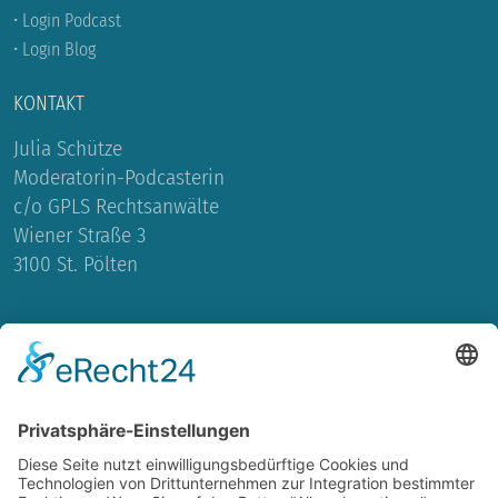
• Login Podcast
• Login Blog
KONTAKT
Julia Schütze
Moderatorin-Podcasterin
c/o GPLS Rechtsanwälte
Wiener Straße 3
3100 St. Pölten
INHALTE
Blog
Biografie
Moderatorin
Interviews